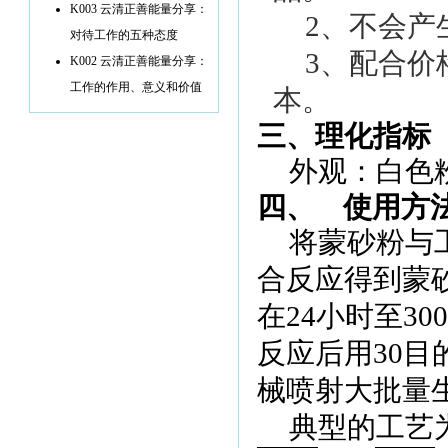
K003 云清正善能量分享：
2
、不会产
对待工作的五种态度
3
、配合价
K002 云清正善能量分享：
工作的作用、意义和价值
本。
三、理化指标
外观：白色
四、
使用方
将蒙砂粉与
合反应得到蒙
在
24
小时至
300
反应后用
30
目
械喷射大批量
典型的工艺