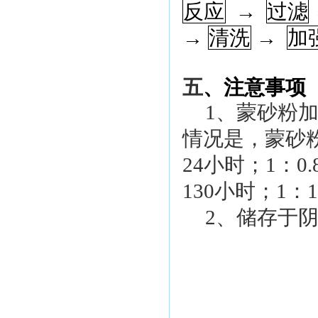
反应
→
过滤
→
清洗
→
加
五
、注意事项
1
、蒙砂粉
情况是，蒙砂
24
小时；
1
：
0.
130
小时；
1
：
1
2
、储存于