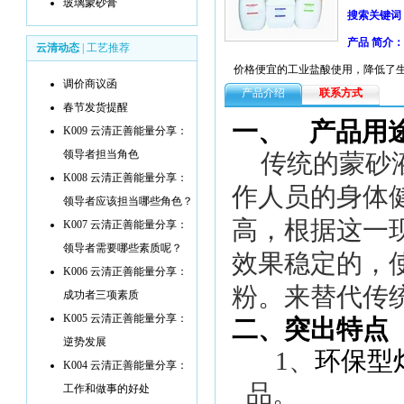
玻璃蒙砂膏
搜索关键词
产品 简介：
云清动态
|
工艺推荐
价格便宜的工业盐酸使用，降低了
调价商议函
产品介绍
联系方式
春节发货提醒
一、
产品用
K009 云清正善能量分享：
领导者担当角色
传统的蒙砂
K008 云清正善能量分享：
作人员的身体
领导者应该担当哪些角色？
高，根据这一
K007 云清正善能量分享：
领导者需要哪些素质呢？
效果稳定的，
K006 云清正善能量分享：
粉。来替代传
成功者三项素质
K005 云清正善能量分享：
二、突出特点
逆势发展
1
、
环保型
K004 云清正善能量分享：
品。
工作和做事的好处