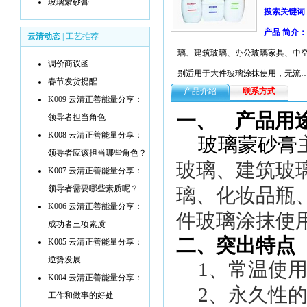
玻璃蒙砂膏
搜索关键词
产品 简介：
云清动态
|
工艺推荐
璃、建筑玻璃、办公玻璃家具、中
调价商议函
别适用于大件玻璃涂抹使用，无流
春节发货提醒
产品介绍
联系方式
K009 云清正善能量分享：
一、
产品用
领导者担当角色
K008 云清正善能量分享：
玻璃蒙砂膏
领导者应该担当哪些角色？
玻璃、建筑玻
K007 云清正善能量分享：
领导者需要哪些素质呢？
璃、化妆品瓶
K006 云清正善能量分享：
件玻璃涂抹使
成功者三项素质
二、突出特点
K005 云清正善能量分享：
逆势发展
1
、常温使
K004 云清正善能量分享：
2
、永久性
工作和做事的好处