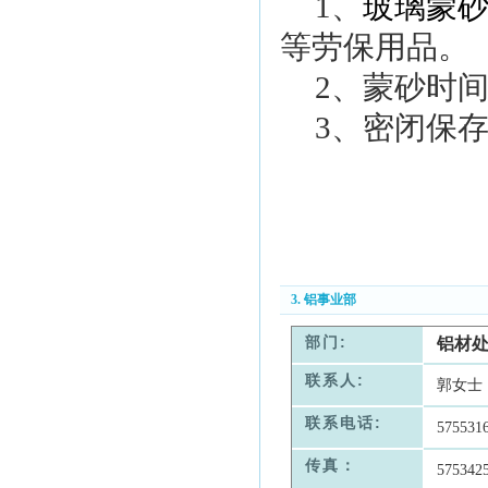
1
、
玻璃蒙
等劳保用品。
2
、蒙砂时
3
、密闭保
3. 铝事业部
部门:
铝材
联系人:
郭女士
联系电话:
575531
传真：
575342