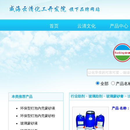
首页
云清文化
产品中心
全部
产品名
行业助剂
>
玻璃助剂
>
玻璃蒙砂膏
> 
本类推荐产品
环保型灯泡内壳蒙砂液
产品 名称：
环保型灯泡内壳蒙砂粉
玻璃蒙砂液