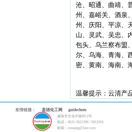
沧、昭通、曲靖、
州、嘉峪关、酒泉
州、庆阳、平凉、
山、灵武、吴忠、
包头、乌兰察布盟
尔、乌海、青海、
密、黄南、海南、
温馨提示：云清产
友情链接：
盖德化工网
guidechem
威海市文化中路89-2号
电话：0631-5621396 / 5812916
邮箱：yunqing@5eee.com