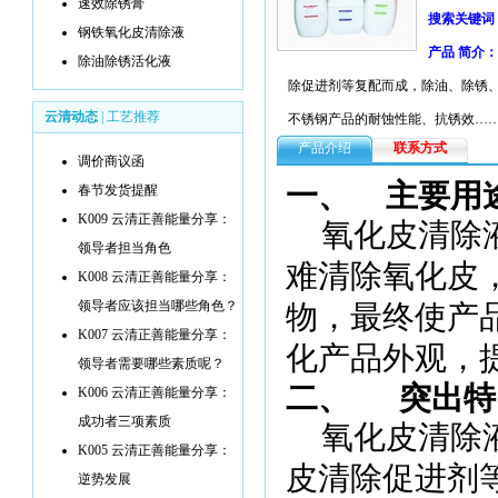
速效除锈膏
搜索关键词
钢铁氧化皮清除液
产品 简介：
除油除锈活化液
除促进剂等复配而成，除油、除锈
云清动态
|
工艺推荐
不锈钢产品的耐蚀性能、抗锈效…
产品介绍
联系方式
调价商议函
一、
主要用
春节发货提醒
K009 云清正善能量分享：
氧化皮清除
领导者担当角色
难清除氧化皮
K008 云清正善能量分享：
领导者应该担当哪些角色？
物，最终使产
K007 云清正善能量分享：
化产品外观，
领导者需要哪些素质呢？
二、
突出特
K006 云清正善能量分享：
成功者三项素质
氧化皮清除
K005 云清正善能量分享：
皮清除促进剂
逆势发展