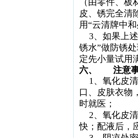
（由零件、板
皮、锈完全清
用“云清牌中和
3
、如果上述
锈水”做防锈
定先小量试用
六、
注意
1
、氧化皮
口、皮肤衣物
时就医；
2
、氧化皮
快；配液后，
3
、阴凉处