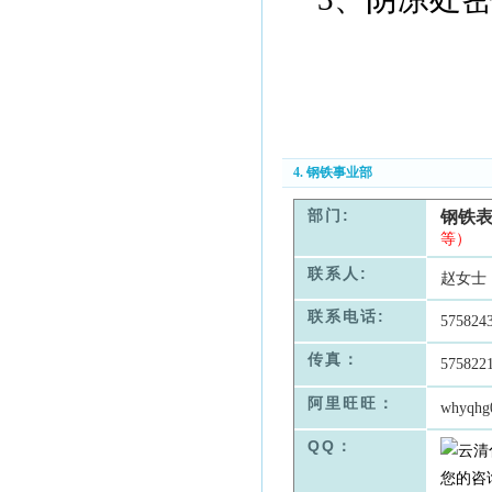
4. 钢铁事业部
部门:
钢铁
等）
联系人:
赵女士
联系电话:
575824
传真：
575822
阿里旺旺：
whyqhg
QQ：