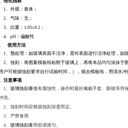
、理化指标
1.
外观：膏体；
2.
气味：无；
3.
比重：
1.05
±
0.2
；
4.
pH
：偏酸性
、
使用方法
1
、预处理：如玻璃表面不洁净，需对表面进行洁净处理，如
2
、蚀刻：将图案模板纸粘附于玻璃上，再将本品均匀涂抹于
用户可根据蚀刻要求自行试验时间，），揭去模板纸，用清水冲
、注意事项
1
、
玻璃蚀刻膏
微有腐蚀性，操作时最好佩戴手套、眼镜等劳
冲洗。
2
、蚀刻时间应根据蚀刻深度而定。
3
、严禁食用
4
、
玻璃蚀刻膏
用前请摇匀。