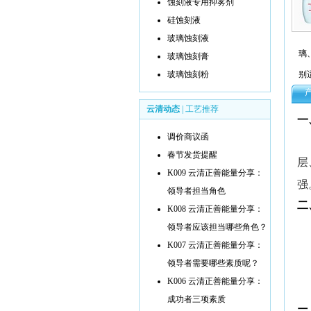
蚀刻液专用抑雾剂
硅蚀刻液
玻璃蚀刻液
璃
玻璃蚀刻膏
玻璃蚀刻粉
别
云清动态
|
工艺推荐
一
调价商议函
春节发货提醒
层
K009 云清正善能量分享：
强
领导者担当角色
二
K008 云清正善能量分享：
领导者应该担当哪些角色？
K007 云清正善能量分享：
领导者需要哪些素质呢？
K006 云清正善能量分享：
成功者三项素质