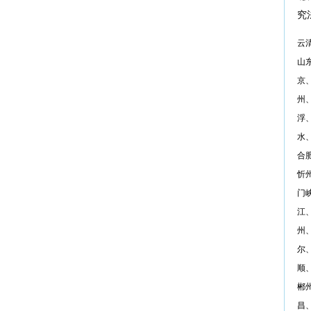
究
云
山
京
州
浮
水
合
忻
门
江
州
尔
顺
郴
昌