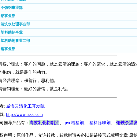
. 不锈钢事业部
. 铝事业部
. 清洗水处理事业部
. 塑料助剂事业
. 塑料助剂事业二部
. 铜事业部
清客户理念：客户的问题，就是云清的课题；客户的需求，就是云清的追
的抱怨，就是最佳的动力。
清经营理念：积善行，思利他。
清营销理念：最好的营销，就是利他。
者:
威海云清化工开发院
载:
http://www.5eee.com
高效乳化切削油
钢铁余温
司推荐产品有：
、
pvc增塑剂
、
塑料除味剂
、
权声明：原创作品，允许转载，转载时请务必以超链接形式标明文章 原始