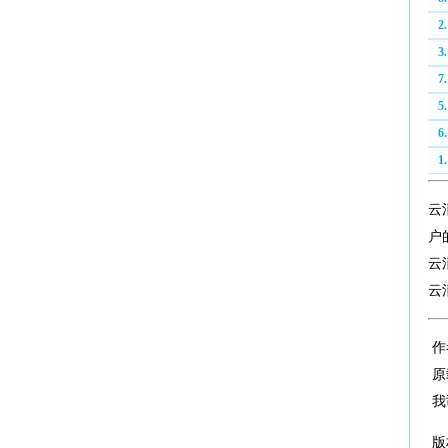
2
3
7
5
6
1
云
户
云
云
作
原
我
版