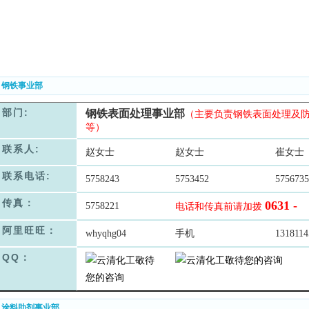
. 钢铁事业部
部门:
钢铁表面处理事业部
（主要负责钢铁表面处理及
等）
联系人:
赵女士
赵女士
崔女士
联系电话:
5758243
5753452
5756735
传真：
0631 -
5758221
电话和传真前请加拨
阿里旺旺：
whyqhg04
手机
1318114
QQ：
. 涂料助剂事业部