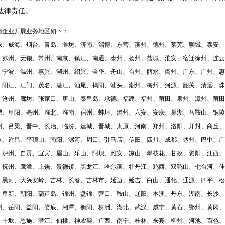
法律责任。
清企业开展业务地区如下：
东、威海、烟台、青岛、潍坊、济南、淄博、东营、滨州、德州、莱芜、聊城、泰安、
、苏州、无锡、常州、南京、镇江、南通、泰州、扬州、盐城、淮安、宿迁徐州、连云
、宁波、温州、嘉兴、湖州、绍兴、金华、舟山、台州、丽水、衢州、广东、广州、惠
、阳江、江门、茂名、湛江、汕尾、揭阳、汕头、潮州、梅州、河源、韶关、清远、珠
、沧州、廊坊、张家口、唐山、秦皇岛、承德、福建、福州、莆田、泉州、漳州、莆田
肥、阜阳、亳州、淮北、淮南、宿州、蚌埠、滁州、六安、安庆、巢湖、马鞍山、铜陵
州、吕梁、晋中、长治、临汾、运城、晋城、太原、河南、郑州、洛阳、开封、商丘、
峡、许昌、平顶山、南阳、漯河、周口、驻马店、信阳、四川、成都、达州、巴中、广
、泸州、自贡、宜宾、眉山、乐山、阿坝、雅安、凉山、攀枝花、甘孜、资阳、江西、
、抚州、鹰潭、上饶、景德镇
、
黑龙江、哈尔滨、牡丹江、鸡西、双鸭山、七台河、佳
、黑河、大兴安岭、吉林、长春、吉林市、延边、延吉、白山、通化、辽源、四平、松
、阜新、朝阳、葫芦岛、锦州、盘锦、营口、鞍山、辽阳、本溪、丹东、湖南、长沙、
州、岳阳、益阳、娄底、湘潭、衡阳、株洲、湖北、武汉、咸宁、黄石、鄂州、黄冈、
、十堰、恩施、潜江、仙桃、神农架、广西、南宁、桂林、来宾、柳州、河池、百色、