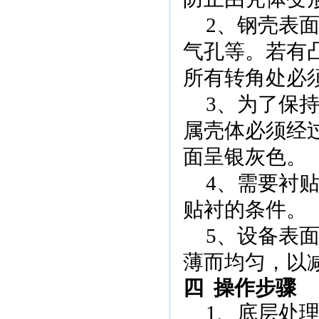
2
、钢壳表
气孔等。若有
所有转角处必
3
、为了保
属壳体必须经
面呈银灰色。
4
、需要衬
贴衬的条件。
5
、设备表
薄而均匀，以
四
操作步骤
1
、底层处