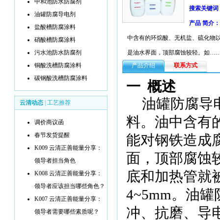
中和池防水防腐剂
搜索关键词
油罐防腐导电剂
产品 简介：
盐酸槽防腐涂料
中含有的环烷酸、无机盐、硫化物
硝酸槽防腐涂料
污水池防水防腐剂
是油水界面，顶部腐蚀较轻。如…
铜酸洗槽防腐涂料
产品介绍
联系方式
碳钢酸洗槽防腐涂料
一
概述
油罐防腐导
云清动态
|
工艺推荐
料。油中含有
调价商议函
春节发货提醒
能对钢铁造成
K009 云清正善能量分享：
面，顶部腐蚀
领导者担当角色
底和加热管就
K008 云清正善能量分享：
领导者应该担当哪些角色？
4~
5mm
。
油罐
K007 云清正善能量分享：
冲、抗磨、导
领导者需要哪些素质呢？