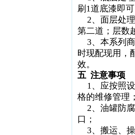
刷
1
道底漆即可
2
、面层处理
第二道；层数
3
、本系列
时现配现用，
效。
五
注意事项
1
、应按照
格的维修管理
2
、
油罐防
口；
3
、搬运、