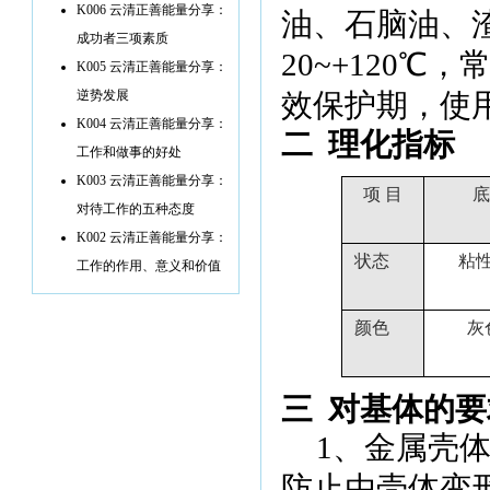
K006 云清正善能量分享：
油、石脑油、
成功者三项素质
20~+
120
℃
，
K005 云清正善能量分享：
逆势发展
效保护期，
使用
K004 云清正善能量分享：
二
理化指标
工作和做事的好处
K003 云清正善能量分享：
项 目
底
对待工作的五种态度
K002 云清正善能量分享：
状态
粘
工作的作用、意义和价值
颜色
灰
三
对基体的要
1
、金属壳
防止由壳体变