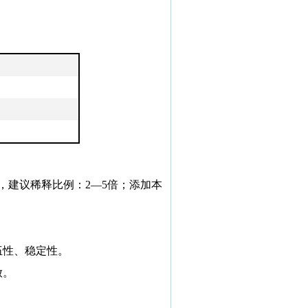
，建议稀释比例：
2
—
5
倍；添加本
伍性、稳定性。
放。