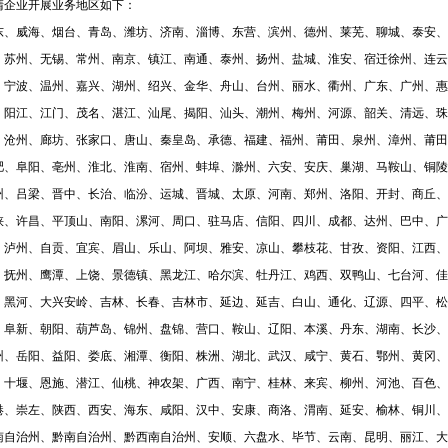
清企业开展业务地区如下：
东、威海、烟台、青岛、潍坊、济南、淄博、东营、滨州、德州、莱芜、聊城、泰安、
、苏州、无锡、常州、南京、镇江、南通、泰州、扬州、盐城、淮安、宿迁徐州、连云
、宁波、温州、嘉兴、湖州、绍兴、金华、舟山、台州、丽水、衢州、广东、广州、惠
、阳江、江门、茂名、湛江、汕尾、揭阳、汕头、潮州、梅州、河源、韶关、清远、珠
、沧州、廊坊、张家口、唐山、秦皇岛、承德、福建、福州、莆田、泉州、漳州、莆田
肥、阜阳、亳州、淮北、淮南、宿州、蚌埠、滁州、六安、安庆、巢湖、马鞍山、铜陵
州、吕梁、晋中、长治、临汾、运城、晋城、太原、河南、郑州、洛阳、开封、商丘、
峡、许昌、平顶山、南阳、漯河、周口、驻马店、信阳、四川、成都、达州、巴中、广
、泸州、自贡、宜宾、眉山、乐山、阿坝、雅安、凉山、攀枝花、甘孜、资阳、江西、
、抚州、鹰潭、上饶、景德镇
、
黑龙江、哈尔滨、牡丹江、鸡西、双鸭山、七台河、佳
、黑河、大兴安岭、吉林、长春、吉林市、延边、延吉、白山、通化、辽源、四平、松
、阜新、朝阳、葫芦岛、锦州、盘锦、营口、鞍山、辽阳、本溪、丹东、湖南、长沙、
州、岳阳、益阳、娄底、湘潭、衡阳、株洲、湖北、武汉、咸宁、黄石、鄂州、黄冈、
、十堰、恩施、潜江、仙桃、神农架、广西、南宁、桂林、来宾、柳州、河池、百色、
港、崇左、陕西、西安、海东、咸阳、汉中、安康、商洛、渭南、延安、榆林、铜川、
南自治州、黔南自治州、黔西南自治州、安顺、六盘水、毕节、云南、昆明、丽江、大