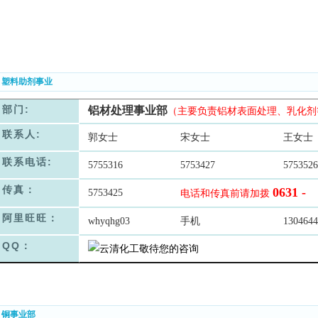
. 塑料助剂事业
部门:
铝材处理事业部
（主要负责铝材表面处理、乳化剂
联系人:
郭女士
宋女士
王女士
联系电话:
5755316
5753427
5753526
传真：
0631 -
5753425
电话和传真前请加拨
阿里旺旺：
whyqhg03
手机
1304644
QQ：
. 铜事业部