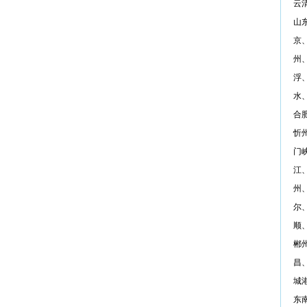
云
山
京
州
浮
水
合
忻
门
江
州
尔
顺
郴
昌
城
东