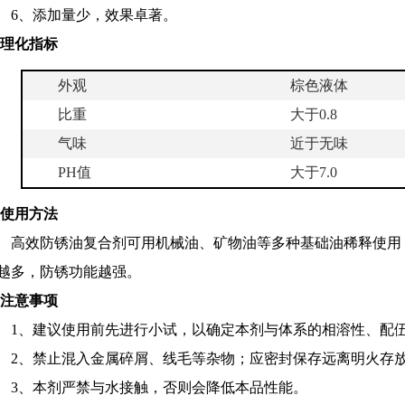
6
、添加量少，效果卓著。
 理化指标
外观
棕色液体
比重
大于
0.8
气味
近于无味
PH
值
大于
7.0
 使用方法
高效防锈油复合剂可用机械油、矿物油等多种基础油稀释使用
越多，防锈功能越强。
 注意事项
1
、建议使用前先进行小试，以确定本剂与体系的相溶性、配
2
、禁止混入金属碎屑、线毛等杂物；应密封保存远离明火存
3
、本剂严禁与水接触，否则会降低本品性能。