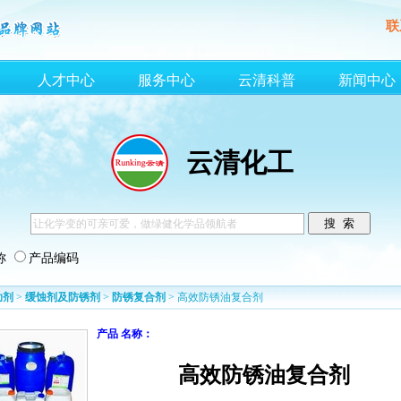
联
人才中心
服务中心
云清科普
新闻中心
云清化工
称
产品编码
助剂
>
缓蚀剂及防锈剂
>
防锈复合剂
> 高效防锈油复合剂
产品 名称：
高效防锈油复合剂