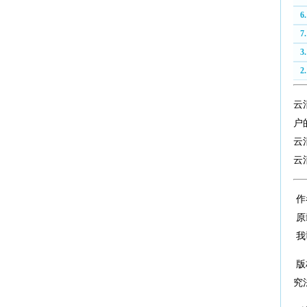
6
7
3
2
云
户
云
云
作
原
我
版
究