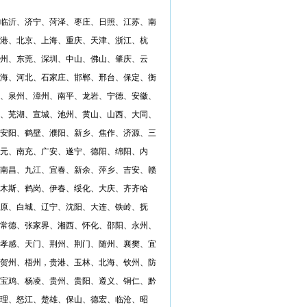
临沂、济宁、菏泽、枣庄、日照、江苏、南
港、北京、上海、重庆、天津、浙江、杭
州、东莞、深圳、中山、佛山、肇庆、云
海、河北、石家庄、邯郸、邢台、保定、衡
、泉州、漳州、南平、龙岩、宁德、安徽、
、芜湖、宣城、池州、黄山、山西、大同、
安阳、鹤壁、濮阳、新乡、焦作、济源、三
元、南充、广安、遂宁、德阳、绵阳、内
南昌、九江、宜春、新余、萍乡、吉安、赣
木斯、鹤岗、伊春、绥化、大庆、齐齐哈
原、白城、辽宁、沈阳、大连、铁岭、抚
常德、张家界、湘西、怀化、邵阳、永州、
孝感、天门、荆州、荆门、随州、襄樊、宜
贺州、梧州，贵港、玉林、北海、钦州、防
宝鸡、杨凌、贵州、贵阳、遵义、铜仁、黔
理、怒江、楚雄、保山、德宏、临沧、昭