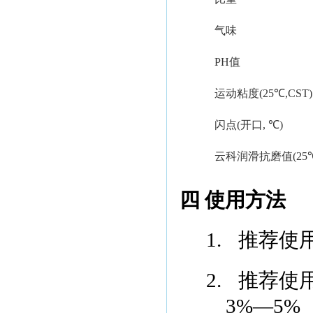
气味
PH
值
运动粘度
(25
℃
,CST)
闪点
(
开口
,
℃
)
云科润滑抗磨值
(25
四 使用方法
1.
推荐使
2.
推荐使
3%
—
5%