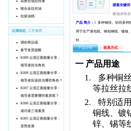
高效合成拉丝液
搜索关键词
镍合金拉丝油
拔油|水性合
拉拔油精
产品 简介：
1. 多种铜丝、铝丝多
云清动态
|
工艺推荐
用于生产漆包线、铜包钢线、镀镍
锌、……
调价商议函
产品介绍
联系方式
春节发货提醒
K009 云清正善能量分享：
一 产品用途
领导者担当角色
K008 云清正善能量分享：
1.
多种铜
领导者应该担当哪些角色？
等拉丝拉
K007 云清正善能量分享：
领导者需要哪些素质呢？
2.
特别适
K006 云清正善能量分享：
铜线、镀
成功者三项素质
K005 云清正善能量分享：
锌、锡等
逆势发展