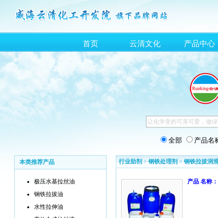
首页
云清文化
产品中心
全部
产品名
行业助剂
>
钢铁处理剂
>
钢铁拉拔润
本类推荐产品
极压水基拉丝油
产品 名称：
钢铁拉拔油
水性拉伸油