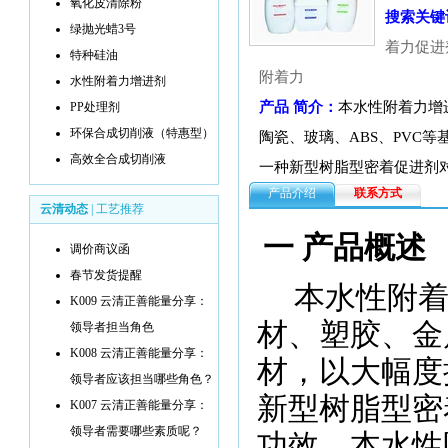
氧化皮清除粉
搜索关键
绿抛光蜡3号
着力促进
特种硅油
附着力
水性附着力增进剂
产品 简介：
本水性附着力增
PP处理剂
环保合成切削液（特惠型）
陶瓷、玻璃、ABS、PVC
高效全合成切削液
一种新型树脂型密着促进剂
产品介绍
联系方式
云清动态
|
工艺推荐
一 产品概述
调价商议函
春节发货提醒
本水性附
K009 云清正善能量分享：
材、塑胶、金
领导者担当角色
K008 云清正善能量分享：
材，以大幅度
领导者应该担当哪些角色？
新型树脂型密
K007 云清正善能量分享：
领导者需要哪些素质呢？
功效。本水性