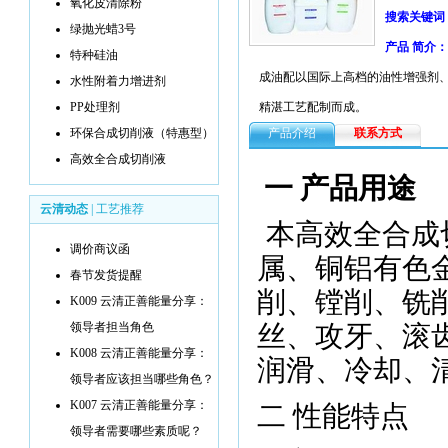
氧化皮清除粉
搜索关键词
绿抛光蜡3号
产品 简介：
特种硅油
成油配以国际上高档的油性增强剂
水性附着力增进剂
PP处理剂
精湛工艺配制而成。
环保合成切削液（特惠型）
产品介绍
联系方式
高效全合成切削液
一 产品用途
云清动态
|
工艺推荐
本高效全合成
调价商议函
属、铜铝有色
春节发货提醒
削、镗削、铣
K009 云清正善能量分享：
领导者担当角色
丝、攻牙、滚
K008 云清正善能量分享：
润滑、冷却、
领导者应该担当哪些角色？
K007 云清正善能量分享：
二 性能特点
领导者需要哪些素质呢？