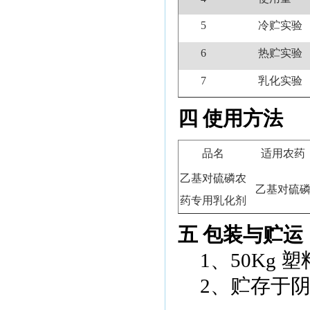
5
冷贮实验
6
热贮实验
7
乳化实验
四 使用方法
品名
适用农药
乙基对硫磷农
乙基对硫
药专用乳化剂
五 包装与贮运
1
、
50Kg
塑
2
、贮存于