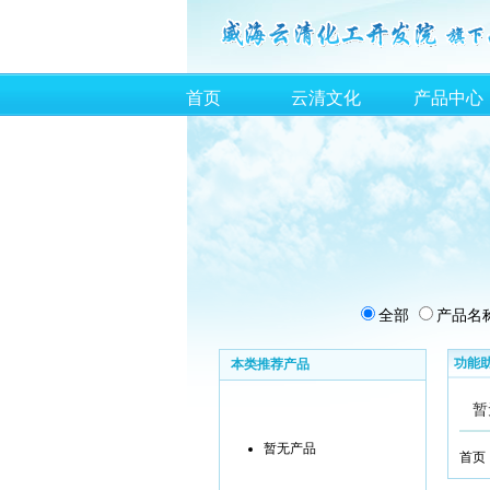
首页
云清文化
产品中心
全部
产品名
功能
本类推荐产品
暂
暂无产品
首页