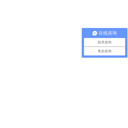
在线咨询
技术咨询
售后咨询