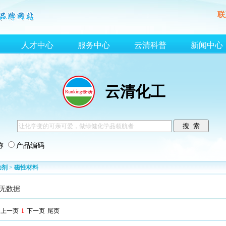
联
人才中心
服务中心
云清科普
新闻中心
云清化工
称
产品编码
助剂
>
磁性材料
无数据
上一页
1
下一页
尾页