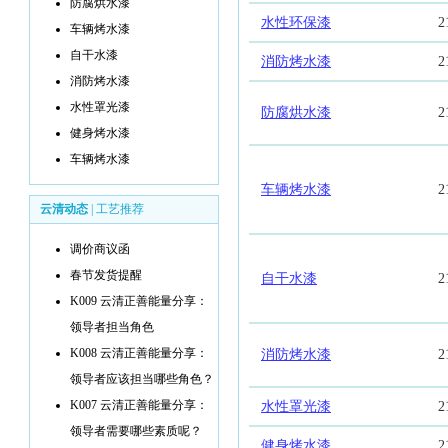
防腐烘水漆
水性环保漆
2
车辆烤水漆
自干水漆
消防烤水漆
2
消防烤水漆
水性罩光漆
防腐烘水漆
2
健身烤水漆
车辆烤水漆
车辆烤水漆
2
云清动态
|
工艺推荐
调价商议函
春节发货提醒
自干水漆
2
K009 云清正善能量分享：
领导者担当角色
K008 云清正善能量分享：
消防烤水漆
2
领导者应该担当哪些角色？
K007 云清正善能量分享：
水性罩光漆
2
领导者需要哪些素质呢？
健身烤水漆
2