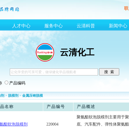
联
人才中心
服务中心
云清科普
新闻中心
云清化工
称
产品编码
助剂
>
脱模剂
>
金属压铸脱模
品名称
产品编号
产品概述
聚氨酯软泡脱模剂主要用于聚
氨酯软泡脱模剂
220004
底、汽车配件、弹性体聚氨酯