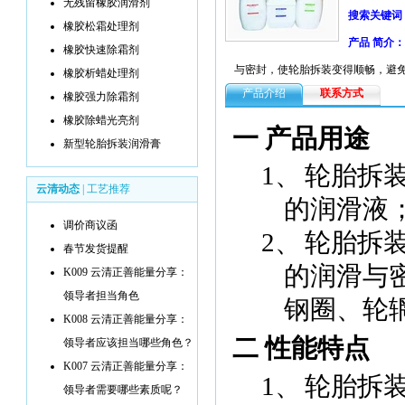
无残留橡胶润滑剂
搜索关键词
橡胶松霜处理剂
产品 简介：
橡胶快速除霜剂
与密封，使轮胎拆装变得顺畅，避
橡胶析蜡处理剂
产品介绍
联系方式
橡胶强力除霜剂
橡胶除蜡光亮剂
一 产品用途
新型轮胎拆装润滑膏
1、
轮胎拆
云清动态
|
工艺推荐
的润滑液
调价商议函
2、
轮胎拆
春节发货提醒
的润滑与
K009 云清正善能量分享：
领导者担当角色
钢圈、轮
K008 云清正善能量分享：
二 性能特点
领导者应该担当哪些角色？
K007 云清正善能量分享：
1、
轮胎拆
领导者需要哪些素质呢？