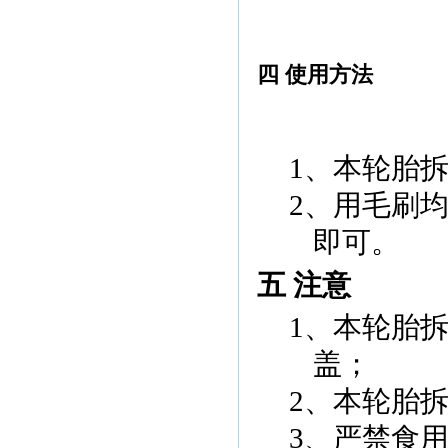
四 使用方法
1、本
轮胎
2、
用毛刷
即可。
五 注意
1、
本
轮胎
盖；
2、
本
轮胎
3、
严禁食