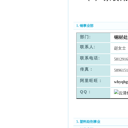
1. 铜事业部
部门:
铜材处
联系人:
赵女士
联系电话:
5812916
传真：
5896151
阿里旺旺：
whyqhg
QQ：
5. 塑料助剂事业