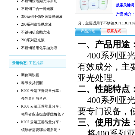
不锈钢浸泡抛光添加剂
搜索关键词
不锈钢二合一抛光液
产品 简介：
300系列不锈钢滚筒抛光液
分，主要适用于不锈钢2Cr13.3Cr1
200系列滚筒抛光液
产品介绍
联系方式
不锈钢研磨抛光液
200系列亚光液
一、产品用途
不锈钢通用化学抛光液
400系列亚
云清动态
|
工艺推荐
有效成分，主
调价商议函
亚光处理。
春节发货提醒
二、性能特点
K009 云清正善能量分享：
400系列亚
领导者担当角色
K008 云清正善能量分享：
要专门设备，
领导者应该担当哪些角色？
三、使用方法
K007 云清正善能量分享：
领导者需要哪些素质呢？
将
400系列