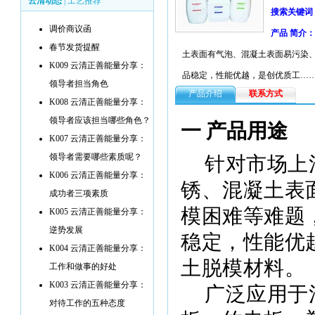
云清动态
|
工艺推荐
搜索关键词
调价商议函
产品 简介：
春节发货提醒
土表面有气泡、混凝土表面易污染
K009 云清正善能量分享：
品稳定，性能优越，是创优质工…
领导者担当角色
产品介绍
联系方式
K008 云清正善能量分享：
领导者应该担当哪些角色？
一 产品用途
K007 云清正善能量分享：
领导者需要哪些素质呢？
针对市场上
K006 云清正善能量分享：
锈、混凝土表
成功者三项素质
模困难等难题
K005 云清正善能量分享：
逆势发展
稳定，性能优
K004 云清正善能量分享：
土脱模材料
。
工作和做事的好处
K003 云清正善能量分享：
广泛应用于
对待工作的五种态度