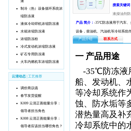
液
搜索关键词
制冷（热）设备循环系统浓
液|柴油剂
缩防冻液
产品 简介：
-35℃防冻液用于汽车
液体冷却焊机浓缩防冻液
水箱浓缩防冻液
设备，柴油机、汽油机等冷却系统
浓缩防冻粉
产品介绍
联系方式
冷式发动机浓缩防冻液
一 产品用途
矿石专用防冻液
火车内燃机车浓缩防冻液
-35
℃
防冻液
云清动态
|
工艺推荐
船、发动机、
调价商议函
等冷却系统作
春节发货提醒
蚀、防水垢等
K009 云清正善能量分享：
领导者担当角色
潜热量高及补
K008 云清正善能量分享：
冷却系统中的
领导者应该担当哪些角色？