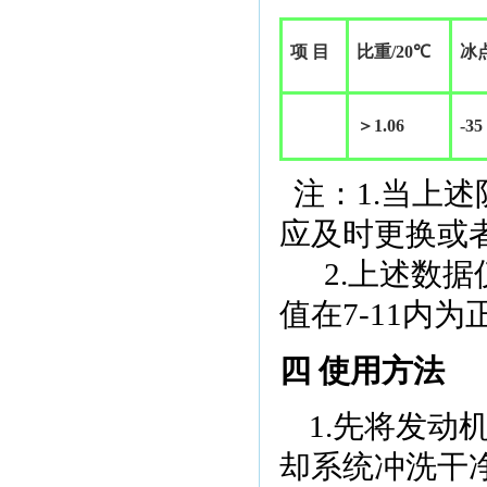
项 目
比重
/20
℃
冰
＞
1.06
-35
注：
1.
当上述
应及时更换或
2.上述数
值在
7-11
内为
四 使用方法
1.
先将发动
却系统冲洗干