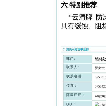
六 特别推荐
“云清牌
防
具有缓蚀、阻
7. 清洗水处理事业部
部门:
铝材
联系人:
郭女士
联系电话:
575531
传真：
575342
阿里旺旺：
whyqhg
QQ：