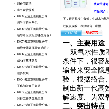
调价商议函
搜索关键词
春节发货提醒
产品 简介：
K009 云清正善能量分享：
下，很容易发生分解，生成水与氧
领导者担当角色
过反复实验，根据络合、吸附、…
K008 云清正善能量分享：
产品介绍
联系方式
领导者应该担当哪些角色？
一、主要用途
K007 云清正善能量分享：
领导者需要哪些素质呢？
双氧水性质
K006 云清正善能量分享：
条件下，很容
成功者三项素质
K005 云清正善能量分享：
输带来安全隐
逆势发展
验，根据络合
K004 云清正善能量分享：
工作和做事的好处
制出新一代高
K003 云清正善能量分享：
解速度。为双
对待工作的五种态度
二、突出特点
K002 云清正善能量分享：