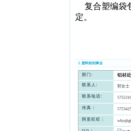
复合塑编袋
定。
5. 塑料助剂事业
部门:
铝材
联系人:
郭女士
联系电话:
575531
传真：
575342
阿里旺旺：
whyqhg
QQ：