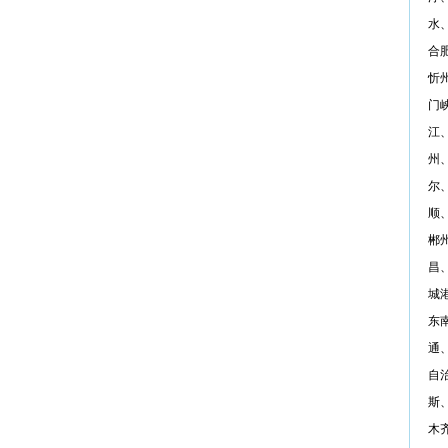
水
合
忻
门
江
州
尔
顺
郴
昌
城
东
通
自
斯
木