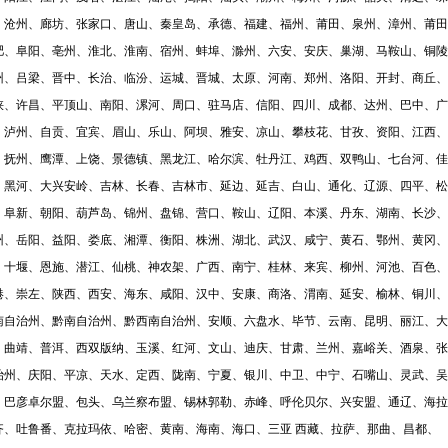
、沧州、廊坊、张家口、唐山、秦皇岛、承德、福建、福州、莆田、泉州、漳州、莆田
肥、阜阳、亳州、淮北、淮南、宿州、蚌埠、滁州、六安、安庆、巢湖、马鞍山、铜陵
州、吕梁、晋中、长治、临汾、运城、晋城、太原、河南、郑州、洛阳、开封、商丘、
峡、许昌、平顶山、南阳、漯河、周口、驻马店、信阳、四川、成都、达州、巴中、广
、泸州、自贡、宜宾、眉山、乐山、阿坝、雅安、凉山、攀枝花、甘孜、资阳、江西、
、抚州、鹰潭、上饶、景德镇
、
黑龙江、哈尔滨、牡丹江、鸡西、双鸭山、七台河、佳
、黑河、大兴安岭、吉林、长春、吉林市、延边、延吉、白山、通化、辽源、四平、松
、阜新、朝阳、葫芦岛、锦州、盘锦、营口、鞍山、辽阳、本溪、丹东、湖南、长沙、
州、岳阳、益阳、娄底、湘潭、衡阳、株洲、湖北、武汉、咸宁、黄石、鄂州、黄冈、
、十堰、恩施、潜江、仙桃、神农架、广西、南宁、桂林、来宾、柳州、河池、百色、
港、崇左、陕西、西安、海东、咸阳、汉中、安康、商洛、渭南、延安、榆林、铜川、
南自治州、黔南自治州、黔西南自治州、安顺、六盘水、毕节、云南、昆明、丽江、大
、曲靖、普洱、西双版纳、玉溪、红河、文山、迪庆、甘肃、兰州、嘉峪关、酒泉、张
治州、庆阳、平凉、天水、定西、陇南、宁夏、银川、中卫、中宁、石嘴山、灵武、吴
、巴彦卓尔盟、包头、乌兰察布盟、锡林郭勒、赤峰、呼伦贝尔、兴安盟、通辽、海拉
齐、吐鲁番、克拉玛依、哈密、黄南、海南、海口、三亚
西藏、拉萨、那曲、昌都、