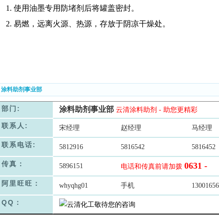
1.
使用油墨专用防堵剂后将罐盖密封。
2.
易燃，远离火源、热源，存放于阴凉干燥处。
. 涂料助剂事业部
部门:
涂料助剂事业部
云清涂料助剂 - 助您更精彩
联系人:
宋经理
赵经理
马经理
联系电话:
5812916
5816542
5816452
传真：
0631 -
5896151
电话和传真前请加拨
阿里旺旺：
whyqhg01
手机
13001656
QQ：