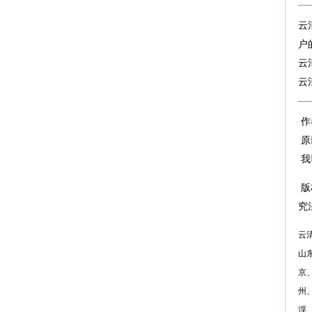
云
户
云
云
作
原
我
版
究
云
山
京
州
浮