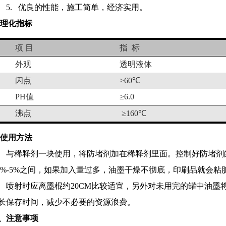
5.
优良的性能，施工简单，经济实用。
 理化指标
项 目
指
标
外观
透明液体
闪点
≥
60
℃
PH
值
≥
6.0
沸点
≥
160
℃
 使用方法
与稀释剂一块使用，将防堵剂加在稀释剂里面。控制好防堵剂
5%-5%
之间，如果加入量过多，油墨干燥不彻底，印刷品就会粘
喷射时应离墨棍约
20CM
比较适宜，另外对未用完的罐中油墨
长保存时间，减少不必要的资源浪费。
、注意事项