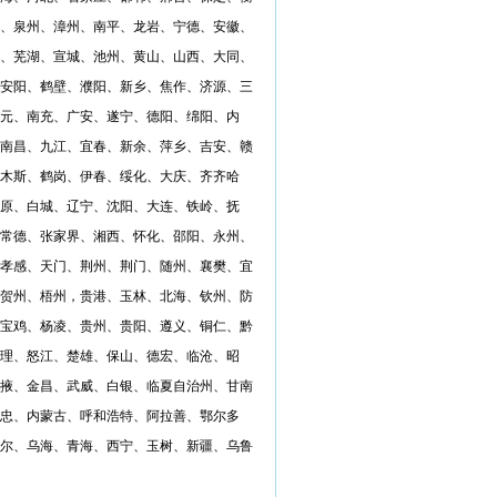
、泉州、漳州、南平、龙岩、宁德、安徽、
、芜湖、宣城、池州、黄山、山西、大同、
安阳、鹤壁、濮阳、新乡、焦作、济源、三
元、南充、广安、遂宁、德阳、绵阳、内
南昌、九江、宜春、新余、萍乡、吉安、赣
木斯、鹤岗、伊春、绥化、大庆、齐齐哈
原、白城、辽宁、沈阳、大连、铁岭、抚
常德、张家界、湘西、怀化、邵阳、永州、
孝感、天门、荆州、荆门、随州、襄樊、宜
贺州、梧州，贵港、玉林、北海、钦州、防
宝鸡、杨凌、贵州、贵阳、遵义、铜仁、黔
理、怒江、楚雄、保山、德宏、临沧、昭
掖、金昌、武威、白银、临夏自治州、甘南
忠、内蒙古、呼和浩特、阿拉善、鄂尔多
尔、乌海、青海、西宁、玉树、新疆、乌鲁