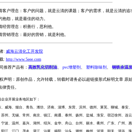
清客户理念：客户的问题，就是云清的课题；客户的需求，就是云清的追
的抱怨，就是最佳的动力。
清经营理念：积善行，思利他。
清营销理念：最好的营销，就是利他。
者:
威海云清化工开发院
载:
http://www.5eee.com
高效乳化切削油
钢铁余温
司推荐产品有：
、
pvc增塑剂
、
塑料除味剂
、
权声明：原创作品，允许转载，转载时请务必以超链接形式标明文章 原始
法律责任。
清企业开展业务地区如下：
东、威海、烟台、青岛、潍坊、济南、淄博、东营、滨州、德州、莱芜、聊城、泰安、
、苏州、无锡、常州、南京、镇江、南通、泰州、扬州、盐城、淮安、宿迁徐州、连云
、宁波、温州、嘉兴、湖州、绍兴、金华、舟山、台州、丽水、衢州、广东、广州、惠
、阳江、江门、茂名、湛江、汕尾、揭阳、汕头、潮州、梅州、河源、韶关、清远、珠