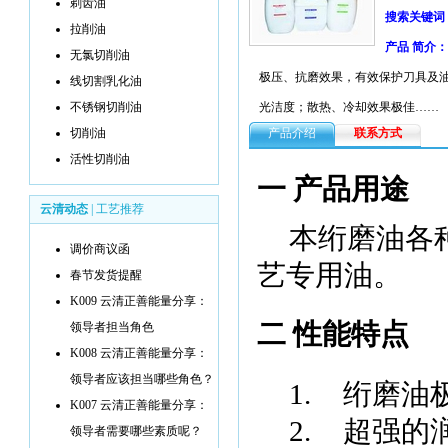
剃齿油
搜索关键词
拉削油
产品 简介：
无氯切削油
极压、抗磨效果，有效保护刀具及
线切割乳化油
不锈钢切削油
光洁度；散热、冷却效果极佳……
切削油
产品介绍
联系方式
活性切削油
一 产品用途
云清动态
|
工艺推荐
本绗磨油各
调价商议函
艺专用油。
春节发货提醒
K009 云清正善能量分享：
二 性能特点
领导者担当角色
K008 云清正善能量分享：
领导者应该担当哪些角色？
1.
绗磨油
K007 云清正善能量分享：
2.
超强的
领导者需要哪些素质呢？