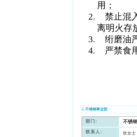
用；
2.
禁止混
离明火存
3.
绗磨油
4.
严禁食
2. 不锈钢事业部
部门:
不锈
联系人:
狄女士