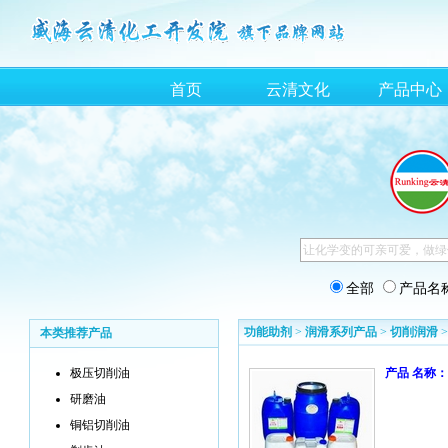
首页
云清文化
产品中心
全部
产品名
功能助剂
>
润滑系列产品
>
切削润滑
本类推荐产品
极压切削油
产品 名称：
研磨油
铜铝切削油