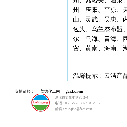
州、嘉峪关、酒泉
州、庆阳、平凉、
山、灵武、吴忠、
包头、乌兰察布盟
尔、乌海、青海、
密、黄南、海南、
温馨提示：云清产
友情链接：
盖德化工网
guidechem
威海市文化中路89-2号
电话：0631-5621396 / 5812916
邮箱：yunqing@5eee.com