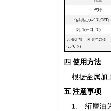
气味
运动粘度
(
40
℃
,CST)
闪点
(
开口
,
℃
)
云清金加工润滑抗磨值
(
25
℃
,N)
四 使用方法
根据金属加
五 注意事项
1.
绗磨油