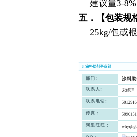
建议量
3-8%
五．【包装规
25kg
/
包或
8. 涂料助剂事业部
部门:
涂料助
联系人:
宋经理
联系电话:
5812916
传真：
5896151
阿里旺旺：
whyqhg