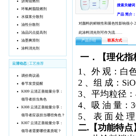
沥青阻燃剂
搜索关键词
环氧树脂阻燃剂
产品 简介：
水煤浆分散剂
对颜料的鲜映性和展色性影响很小 
油性分散剂
油品闪点提高剂
此涂料消光剂可作为流……
油墨爽滑剂
产品介绍
联系方式
涂料消光剂
一．【理化指
云清动态
|
工艺推荐
1
、外 观：白
调价商议函
2
、组 成：
SiO
春节发货提醒
3
、平均粒径：
K009 云清正善能量分享：
领导者担当角色
4
、吸 油 量：
3
K008 云清正善能量分享：
5
、
表 面 处 
领导者应该担当哪些角色？
K007 云清正善能量分享：
二
.
【功能特点
领导者需要哪些素质呢？