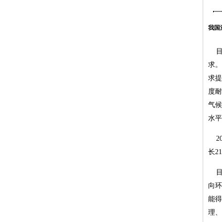
我国
目
求。
求提
度耐
气候
水平
20
长2
目
向环
能得
理、