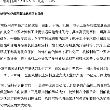
发布日期：2011-2-18 点击：3985
涂料行业的应用领域解析正文目录
前应用涂料最广泛的航空、造船、车辆、机械、电子工业等领域发展迅速
如航空工业要求涂料工业提供适应超音速飞行，具有高度耐磨性、耐高温
供耐几千摄氏度高温，耐宇宙射线辐射的涂料；电子工业要求提供耐高温
腐蚀和使用寿命更长的船舶涂料，如长效无毒船底防污涂料等；汽车工业
环境下都具有优良保护、装饰性能的涂料；石油化工、机械制造工业要求
的不断提高，也为涂料工业提供了多种新型原材料和技术装备，促使涂料
09年我国涂料总产量达755.44万吨，首次跃居世界第一，同比增长14.1%
1.19%。2009年，全国规模以上涂料企业完成工业总产值1835亿元，同比增长
前，涂料研究的方向：一是涂料应用自动化，所提供的产品施工简便和安
保型涂料方向发展；三是增加新的组成成分，使涂料在涂覆后发生新的化
到薄涂层转变为得到厚涂层，涂膜层数也将由繁琐的多道配套简化为简单
化学反应而大大缩短。