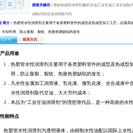
搜索关键词：
塑材热成型润滑剂|廉价甘油|工业甘油|工业甘油取代
油取代剂|甘油润滑取代剂
品 简介：
热塑管水性润滑剂主要用于各类塑料管件的成型及热成型加工工艺，起着高
、冷却作用，防止胀裂、裂纹、热胀热塑缺陷的发生
产品介绍
联系方式
 产品用途
1．
热塑管水性润滑剂主要用于各类塑料管件的成型及热成型
用，防止胀裂、裂纹、热胀热塑缺陷的发生；
2．
凡水性金属加工润滑液、乳化液、微乳化液、全合成液中
水性润滑剂取代甘油，大大节约成本；
3．
本品为“工业甘油润滑剂”的理想替代品，是一种高效的水
 性能特点
热塑管水性润滑剂为透明液体，由精制水性油配以国际上水性