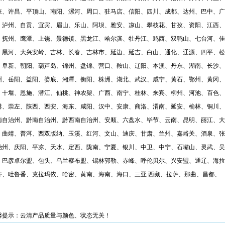
峡、许昌、平顶山、南阳、漯河、周口、驻马店、信阳、四川、成都、达州、巴中、广
、泸州、自贡、宜宾、眉山、乐山、阿坝、雅安、凉山、攀枝花、甘孜、资阳、江西、
、抚州、鹰潭、上饶、景德镇
、
黑龙江、哈尔滨、牡丹江、鸡西、双鸭山、七台河、佳
、黑河、大兴安岭、吉林、长春、吉林市、延边、延吉、白山、通化、辽源、四平、松
、阜新、朝阳、葫芦岛、锦州、盘锦、营口、鞍山、辽阳、本溪、丹东、湖南、长沙、
州、岳阳、益阳、娄底、湘潭、衡阳、株洲、湖北、武汉、咸宁、黄石、鄂州、黄冈、
、十堰、恩施、潜江、仙桃、神农架、广西、南宁、桂林、来宾、柳州、河池、百色、
港、崇左、陕西、西安、海东、咸阳、汉中、安康、商洛、渭南、延安、榆林、铜川、
南自治州、黔南自治州、黔西南自治州、安顺、六盘水、毕节、云南、昆明、丽江、大
、曲靖、普洱、西双版纳、玉溪、红河、文山、迪庆、甘肃、兰州、嘉峪关、酒泉、张
治州、庆阳、平凉、天水、定西、陇南、宁夏、银川、中卫、中宁、石嘴山、灵武、吴
、巴彦卓尔盟、包头、乌兰察布盟、锡林郭勒、赤峰、呼伦贝尔、兴安盟、通辽、海拉
齐、吐鲁番、克拉玛依、哈密、黄南、海南、海口、三亚
西藏、拉萨、那曲、昌都、
馨提示：云清产品质量与颜色、状态无关！