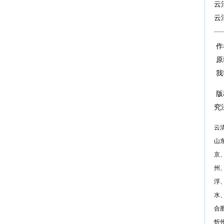
云
云
作
原
我
版
究
云
山
京
州
浮
水
合
忻