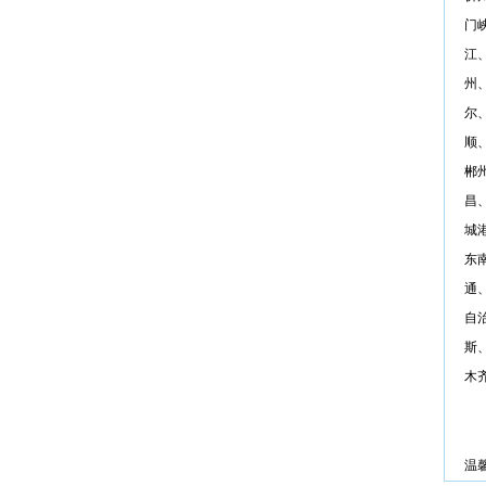
门
江
州
尔
顺
郴
昌
城
东
通
自
斯
木
温