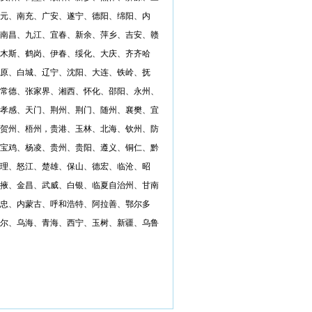
元、南充、广安、遂宁、德阳、绵阳、内
南昌、九江、宜春、新余、萍乡、吉安、赣
木斯、鹤岗、伊春、绥化、大庆、齐齐哈
原、白城、辽宁、沈阳、大连、铁岭、抚
常德、张家界、湘西、怀化、邵阳、永州、
孝感、天门、荆州、荆门、随州、襄樊、宜
贺州、梧州，贵港、玉林、北海、钦州、防
宝鸡、杨凌、贵州、贵阳、遵义、铜仁、黔
理、怒江、楚雄、保山、德宏、临沧、昭
掖、金昌、武威、白银、临夏自治州、甘南
忠、内蒙古、呼和浩特、阿拉善、鄂尔多
尔、乌海、青海、西宁、玉树、新疆、乌鲁