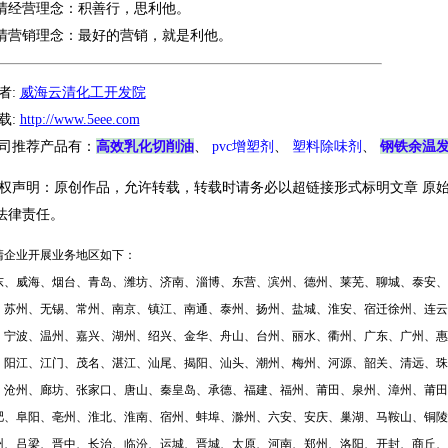
清经营理念：积善行，思利他。
清营销理念：最好的营销，就是利他。
者:
威海云清化工开发院
载:
http://www.5eee.com
高效乳化切削油
钢铁余温
司推荐产品有：
、
pvc增塑剂
、
塑料除味剂
、
权声明：原创作品，允许转载，转载时请务必以超链接形式标明文章 原始
法律责任。
清企业开展业务地区如下：
东、威海、烟台、青岛、潍坊、济南、淄博、东营、滨州、德州、莱芜、聊城、泰安、
、苏州、无锡、常州、南京、镇江、南通、泰州、扬州、盐城、淮安、宿迁徐州、连云
、宁波、温州、嘉兴、湖州、绍兴、金华、舟山、台州、丽水、衢州、广东、广州、惠
、阳江、江门、茂名、湛江、汕尾、揭阳、汕头、潮州、梅州、河源、韶关、清远、珠
、沧州、廊坊、张家口、唐山、秦皇岛、承德、福建、福州、莆田、泉州、漳州、莆田
肥、阜阳、亳州、淮北、淮南、宿州、蚌埠、滁州、六安、安庆、巢湖、马鞍山、铜陵
州、吕梁、晋中、长治、临汾、运城、晋城、太原、河南、郑州、洛阳、开封、商丘、