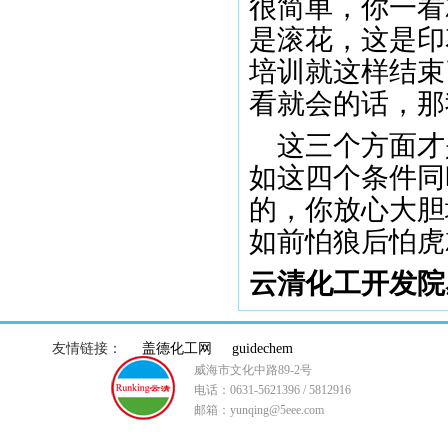
很简单，你一看
是滚花，这是印
培训就这样结束
看就会的话，那
这三个方面才
如这四个条件同
的，你放心大胆
如前怕狼后怕虎
云清化工开发院
友情链接：
盖德化工网
guidechem
威海市文化中路89-2号
电话：0631-5621396 / 5812916
邮箱：yunqing@5eee.com