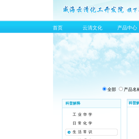
首页
云清文化
产品中心
全部
产品名
科普
科普解释
工业华学
日常化学
生活常识