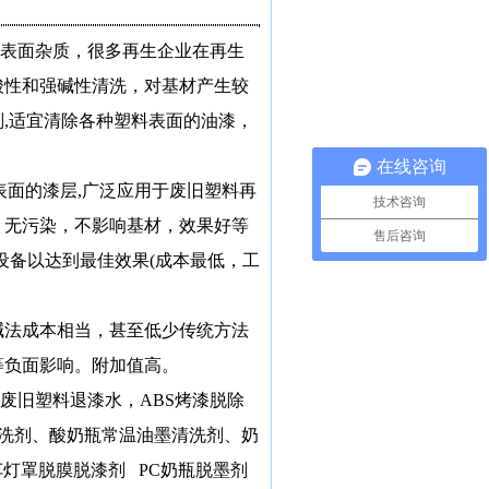
表面杂质，很多再生企业在再生
酸性和强碱性清洗，对基材产生较
剂
,
适宜清除各种塑料表面的油漆，
在线咨询
表面的漆层
,
广泛应用于废旧塑料再
技术咨询
，无污染，不影响基材，效果好等
售后咨询
设备以达到最佳效果
(
成本最低，工
碱法成本相当，甚至低少传统方法
等负面影响。附加值高。
废旧塑料退漆水，
ABS
烤漆脱除
洗剂、酸奶瓶常温油墨清洗剂、奶
车灯罩脱膜脱漆剂
PC
奶瓶脱墨剂