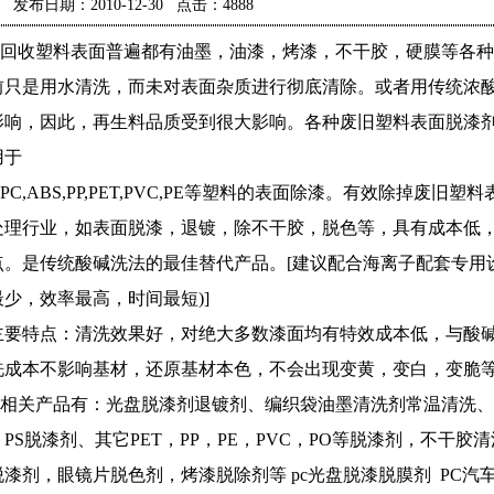
发布日期：2010-12-30 点击：4888
回收塑料表面普遍都有油墨，油漆，烤漆，不干胶，硬膜等各种
前只是用水清洗，而未对表面杂质进行彻底清除。或者用传统浓
影响，因此，再生料品质受到很大影响。各种废旧塑料表面脱漆
用于
PC,ABS,PP,PET,PVC,PE
等塑料的表面除漆。有效除掉废旧塑料
处理行业，如表面脱漆，退镀，除不干胶，脱色等，具有成本低
点。是传统酸碱洗法的最佳替代产品。
[
建议配合海离子配套专用
最少，效率最高，时间最短
)]
主要特点：清洗效果好，对绝大多数漆面均有特效成本低，与酸
洗成本不影响基材，还原基材本色，不会出现变黄，变白，变脆
相关产品有：光盘脱漆剂退镀剂、编织袋油墨清洗剂常温清洗、
、
PS
脱漆剂、其它
PET
，
PP
，
PE
，
PVC
，
PO
等脱漆剂，不干胶清
脱漆剂，眼镜片脱色剂，烤漆脱除剂等
pc
光盘脱漆脱膜剂
PC
汽