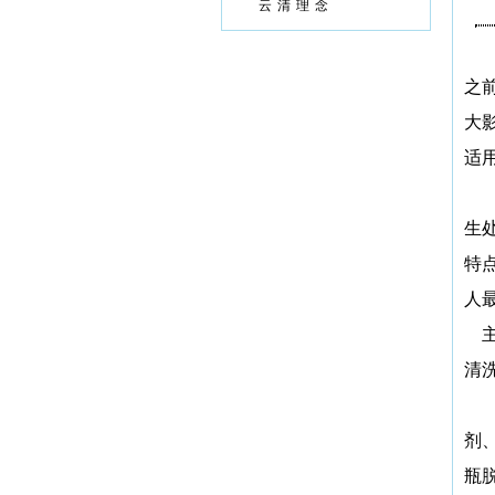
云清理念
之
大
适
生
特
人
清
剂
瓶