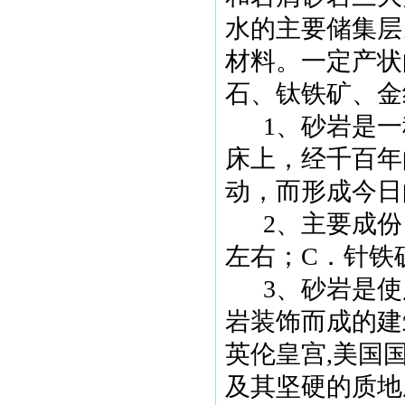
水的主要储集层
材料。一定产状
石、钛铁矿、金
1
、砂岩是一
床上，经千百年
动，而形成今日
2
、主要成份
左右；
C
．针铁
3
、砂岩是使
岩装饰而成的建
英伦皇宫
,
美国
及其坚硬的质地