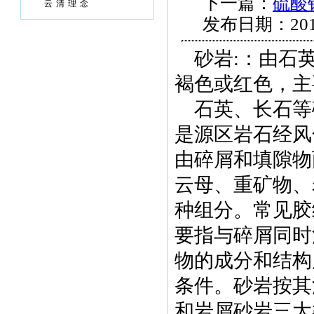
下一篇：
硫酸
云清理念
发布日期：201
砂岩
:
：由石
褐色或红色，主
石英、长石等
是源区岩石经风
由碎屑和填隙物
云母、重矿物、
种组分。常见胶
要指与碎屑同时
物的成分和结构
条件。砂岩按其
和岩屑砂岩三大