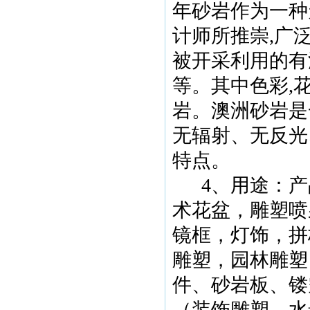
年砂岩作为一种
计师所推崇
,
广
被开采利用的有
等。其中色彩
,
岩。澳洲砂岩是
无辐射、无反光
特点。
4
、用途：产
术花盆，雕塑喷
镜框，灯饰，拼
雕塑，园林雕塑
件、砂岩板、镂
（装饰雕塑、水