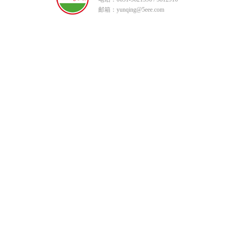
邮箱：yunqing@5eee.com