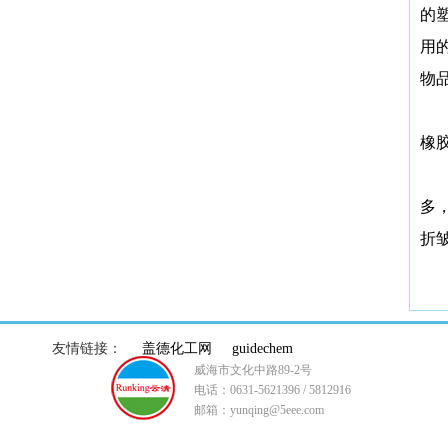
的
用
物
橡
多
折
友情链接：
盖德化工网
guidechem
威海市文化中路89-2号
电话：0631-5621396 / 5812916
邮箱：yunqing@5eee.com