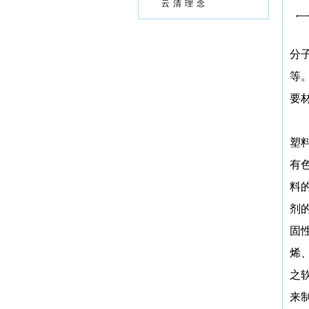
云清理念
分
等
要
塑
有
料
剂
固
烯
之
来