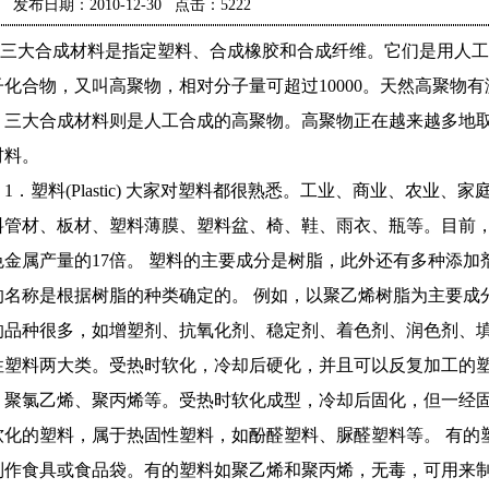
发布日期：2010-12-30 点击：5222
三大合成材料是指定塑料、合成橡胶和合成纤维。它们是用人工
子化合物，又叫高聚物，相对分子量可超过
10000
。天然高聚物有
。三大合成材料则是人工合成的高聚物。高聚物正在越来越多地
材料。
1
．塑料
(Plastic)
大家对塑料都很熟悉。工业、商业、农业、家
料管材、板材、塑料薄膜、塑料盆、椅、鞋、雨衣、瓶等。目前
色金属产量的
17
倍。
塑料的主要成分是树脂，此外还有多种添加
的名称是根据树脂的种类确定的。
例如，以聚乙烯树脂为主要成
的品种很多，如增塑剂、抗氧化剂、稳定剂、着色剂、润色剂、
性塑料两大类。受热时软化，冷却后硬化，并且可以反复加工的
、聚氯乙烯、聚丙烯等。受热时软化成型，冷却后固化，但一经
软化的塑料，属于热固性塑料，如酚醛塑料、脲醛塑料等。
有的
制作食具或食品袋。有的塑料如聚乙烯和聚丙烯，无毒，可用来