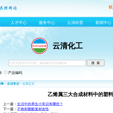
联
人才中心
服务中心
云清科普
新闻中心
云清化工
称
产品编码
解释
>
生活常识
> 文章正文
乙烯属三大合成材料中的塑
上一篇：
生活中的养生小常识有哪些？
下一篇：
不饱和聚酯复材改性