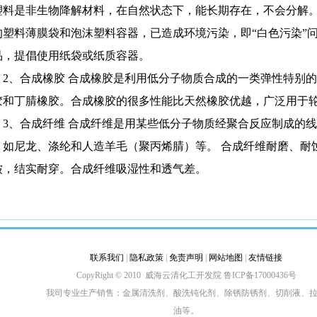
塑料是非生物降解材料，在自然状态下，能长期存在，不会分解
的塑料薄膜袋和泡沫塑料容器，已造成环境污染，即“白色污染”
品，提倡使用纸袋或纸质容器。
2
、合成橡胶
合成橡胶是利用低分子物质合成的一类弹性特别的
胶和丁腈橡胶。合成橡胶的很多性能比天然橡胶优越，广泛用于
3
、合成纤维
合成纤维是用某些低分子物质经聚合反应制成的线
，如尼龙、涤纶和人造羊毛（聚丙烯腈）等。
合成纤维耐磨、耐
皱，结实耐穿。合成纤维吸湿性和透气差。
联系我们
|
隐私政策
|
免责声明
|
网站地图
|
友情链接
CopyRight © 2010 威海云清化工开发院
鲁ICP备17000436号
我司专业生产销售：金属清洗剂、酸洗钝化剂、除锈防锈剂、切削液、
油等。