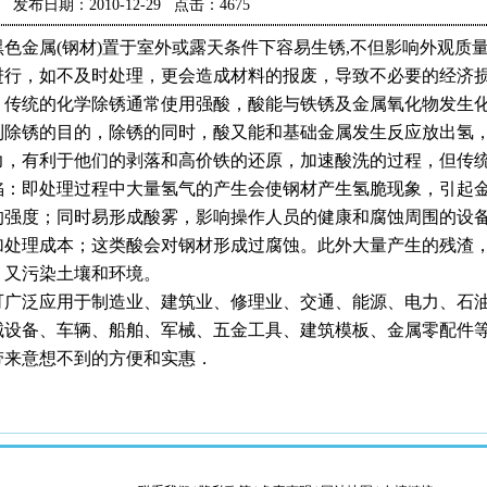
发布日期：2010-12-29 点击：4675
色金属
(
钢材
)
置于室外或露天条件下容易生锈
,
不但影响外观质
进行，如不及时处理，更会造成材料的报废，导致不必要的经济
统的化学除锈通常使用强酸，酸能与铁锈及金属氧化物发生化
到除锈的目的，除锈的同时，酸又能和基础金属发生反应放出氢
力，有利于他们的剥落和高价铁的还原，加速酸洗的过程，但传
陷：即处理过程中大量氢气的产生会使钢材产生氢脆现象，引起
的强度；同时易形成酸雾，影响操作人员的健康和腐蚀周围的设
加处理成本；这类酸会对钢材形成过腐蚀。此外大量产生的残渣
，又污染土壤和环境。
可广泛应用于制造业、建筑业、修理业、交通、能源、电力、石
械设备、车辆、船舶、军械、五金工具、建筑模板、金属零配件
带来意想不到的方便和实惠．