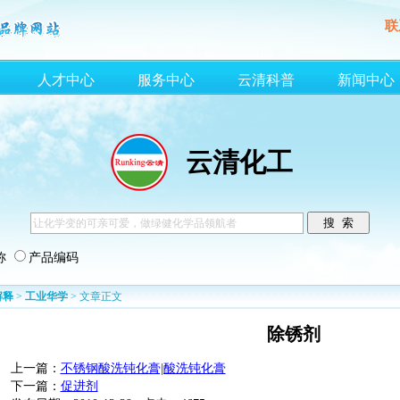
联
人才中心
服务中心
云清科普
新闻中心
云清化工
称
产品编码
解释
>
工业华学
> 文章正文
除锈剂
上一篇：
不锈钢酸洗钝化膏|酸洗钝化膏
下一篇：
促进剂