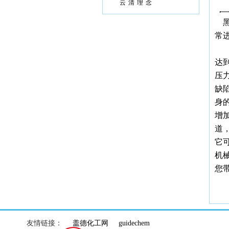
云清理念
黑
常
传
达
压
缺
身
增
道
它
机
您
友情链接：
盖德化工网
guidechem