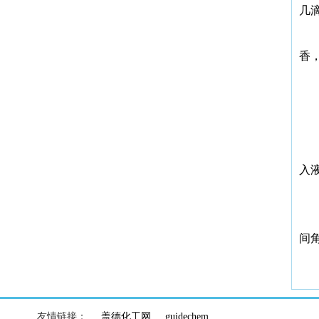
几
香
入
间
友情链接：
盖德化工网
guidechem