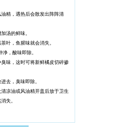
风油精，遇热后会散发出阵阵清
增加汤的鲜味。
温茶叶，鱼腥味就会消失。
冲净，酸味即除。
种臭味，这时可将新鲜橘皮切碎掺
放进去，臭味即除。
盒清凉油或风油精开盖后放于卫生
然消失。