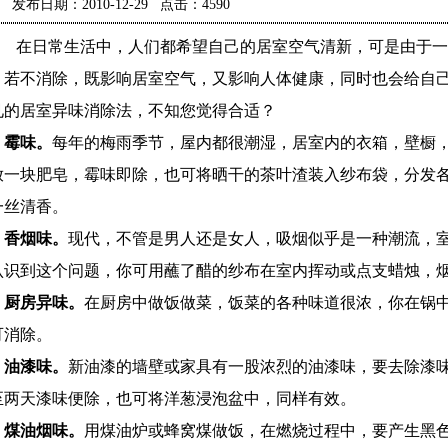
发布日期：2010-12-29 点击：4590
在日常生活中，人们都希望自己的居室空气清新，可是由于一
。若不消除，既影响居室空气，又影响人体健康，同时也会给自
见的居室异味消除法，不知您觉得合适？
霉味。
每年的梅雨季节，屋内都很潮湿，居室内的衣箱，壁橱
放一块肥皂，霉味即除，也可将晒干的茶叶渣装入纱布袋，分发
一丝清香。
香烟味。
现代，不管是男人还是女人，吸烟似乎是一种潮流，
认识到这个问题，你可用蘸了醋的纱布在室内挥动或点支蜡烛，
厨房异味。
在厨房中做饭做菜，饭菜的各种味道很浓，你在锅
可消除。
油漆味。
新油漆的墙壁或家具有一股浓烈的油漆味，要去除漆
至两天漆味便除，也可将洋葱浸泡盆中，同样有效。
煤油烟味。
用煤油炉或蜂窝煤做饭，在燃烧过程中，要产生黑