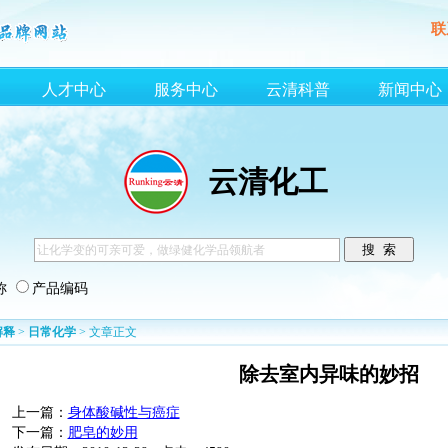
联
人才中心
服务中心
云清科普
新闻中心
云清化工
称
产品编码
解释
>
日常化学
> 文章正文
除去室内异味的妙招
上一篇：
身体酸碱性与癌症
下一篇：
肥皂的妙用