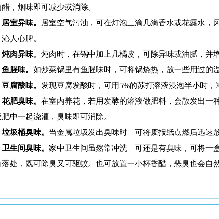
滴醋，烟味即可减少或消除。
居室异味。
居室空气污浊，可在灯泡上滴几滴香水或花露水，
，沁人心脾。
炖肉异味
。炖肉时，在锅中加上几橘皮，可除异味或油腻，并
鱼腥味。
如炒菜锅里有鱼腥味时，可将锅烧热，放一些用过的
豆腐酸味。
发现豆腐发酸时，可用
5%
的苏打溶液浸泡半小时，
花肥臭味。
在室内养花，若用发酵的溶液做肥料，会散发出一
液肥中一起浇灌，臭味即可消除。
垃圾桶臭味。
当金属垃圾发出臭味时，可将废报纸点燃后迅速
卫生间臭味。
家中卫生间虽然常冲洗，可还是有臭味，可将一
角落处，既可除臭又可驱蚊。也可放置一小杯香醋，恶臭也会自