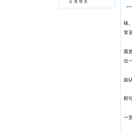
云清理念
味
常
面
出
如
即
一