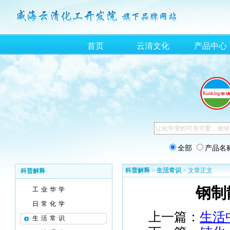
首页
云清文化
产品中心
全部
产品名
科普解释
>
生活常识
> 文章正文
科普解释
钢制
工业华学
日常化学
上一篇：
生活
生活常识