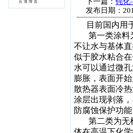
下一篇：
钝化
云清理念
发布日期：201
目前国内用
第一类涂料
不让水与基体直
似于胶水粘合在
水可以通过微孔
膨胀，表面开始
散热器表面冷热
涂层出现剥落，
防腐蚀保护功能
第二类为无
体在高温下化学